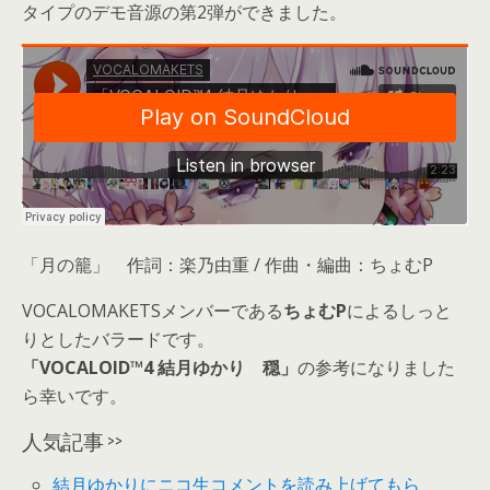
タイプのデモ音源の第2弾ができました。
「月の籠」 作詞：楽乃由重 / 作曲・編曲：ちょむP
VOCALOMAKETSメンバーである
ちょむP
によるしっと
りとしたバラードです。
「VOCALOID™4 結月ゆかり 穏」
の参考になりました
ら幸いです。
人気記事 >>
結月ゆかりにニコ生コメントを読み上げてもら