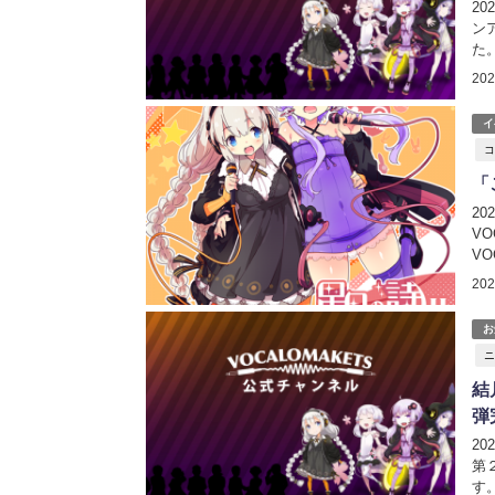
2
ン
た
ョ
20
年2
イ
コ
「
2
V
V
す。
20
紲
お
ニ
結
弾
2
第
す