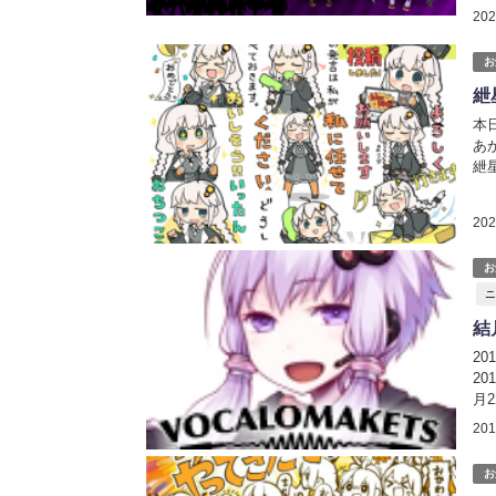
念
20
19
お
紲
本
あ
紲
ラス
20
お
ニ
結
2
20
月2
htt
20
お