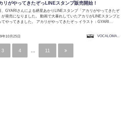
カリがやってきたぞっLINEスタンプ販売開始！
日、GYARIさんによる紲星あかりLINEスタンプ「アカリがやってきたぞ
」が発売になりました。 動画で大暴れしていたアカリがLINEスタンプと
ってやってきました。 アカリがやってきたぞっ イラスト：GYARI
https://line.me/S/sticker/9544946 既に販売中のLINEスタンプ共...
VOCALOMAKETS管理者
19年10月25日
3
4
…
11