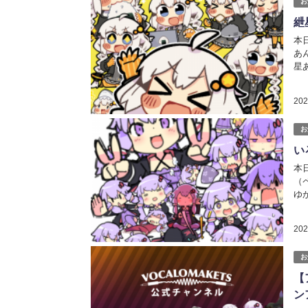
お
紲
本
あ
星
by
20
お
い
本
（
ゆ
登
htt
20
お
【
ン