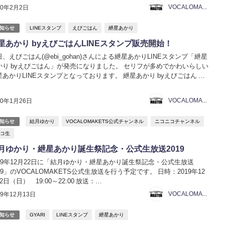
公式生放送【結月ゆかり・紲星あかり】 日時：2020年2月3日（月）
VOCALOMAKETS管理者
20年2月2日
:00～20:00 ニコニコ生...
LINEスタンプ
えびごはん
紲星あかり
知らせ
星あかり byえびごはんLINEスタンプ販売開始！
日、えびごはん(@ebi_gohan)さんによる紲星あかりLINEスタンプ「紲星
かり byえびごはん」が発売になりました。 セリフが多めでかわいらしい
星あかりLINEスタンプとなっております。 紲星あかり byえびごはん イ
ト：えびごはん(@ebi_gohan) https://line.me/S/stick...
VOCALOMAKETS管理者
20年1月26日
結月ゆかり
VOCALOMAKETS公式チャンネル
ニコニコチャンネル
知らせ
コ生
月ゆかり・紲星あかり誕生祭記念・公式生放送2019
019年12月22日に「結月ゆかり・紲星あかり誕生祭記念・公式生放送
19」のVOCALOMAKETS公式生放送を行う予定です。 日時：2019年12
2日（日） 19:00～22:00 放送：
ps://live2.nicovideo.jp/watch/lv323349386 ハッシュタグ：#vocalom...
VOCALOMAKETS管理者
19年12月13日
GYARI
LINEスタンプ
紲星あかり
知らせ