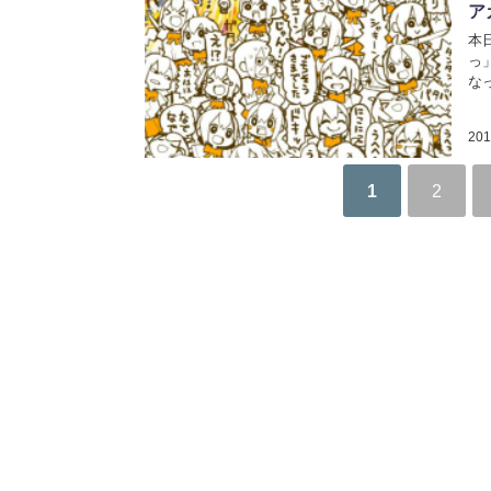
ア
本
っ
な
20
1
2