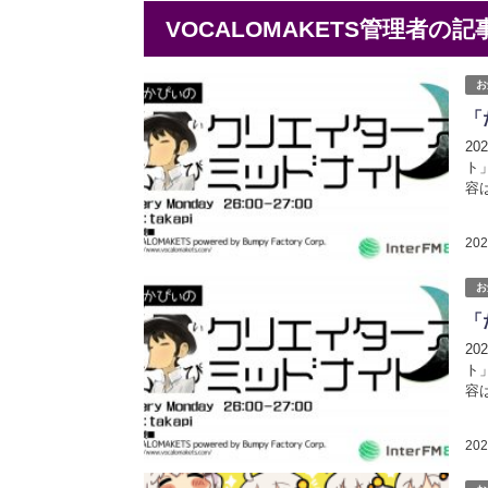
VOCALOMAKETS管理者の記
お
「
2
ト
容は
エイ
20
お
「
2
ト
容は
エイ
20