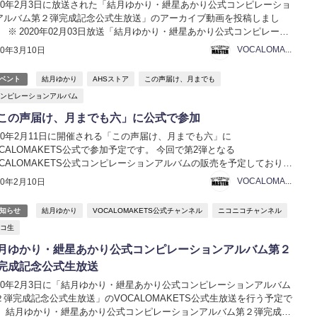
020年2月3日に放送された「結月ゆかり・紲星あかり公式コンピレーショ
アルバム第２弾完成記念公式生放送」のアーカイブ動画を投稿しまし
。 ※ 2020年02月03日放送「結月ゆかり・紲星あかり公式コンピレーシ
ンアルバム第２弾完成記念公式生放送」のアーカイブです。 日時：2020
VOCALOMAKETS管理者
20年3月10日
月3日（月） 19:00～2...
結月ゆかり
AHSストア
この声届け、月までも
ベント
ンピレーションアルバム
この声届け、月までも六」に公式で参加
020年2月11日に開催される「この声届け、月までも六」に
OCALOMAKETS公式で参加予定です。 今回で第2弾となる
OCALOMAKETS公式コンピレーションアルバムの販売を予定しておりま
 星月の詩 II - ホシツキノウタ - 11名のボカロPが奏でる、 結月ゆかり・
VOCALOMAKETS管理者
20年2月10日
星あかり公式コンピレーションアルバ...
結月ゆかり
VOCALOMAKETS公式チャンネル
ニコニコチャンネル
知らせ
コ生
月ゆかり・紲星あかり公式コンピレーションアルバム第２
完成記念公式生放送
020年2月3日に「結月ゆかり・紲星あかり公式コンピレーションアルバム
２弾完成記念公式生放送」のVOCALOMAKETS公式生放送を行う予定で
。 結月ゆかり・紲星あかり公式コンピレーションアルバム第２弾完成記