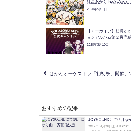
紲星あかり byさめあん
2020年5月1日
【アーカイブ】結月ゆ
ョンアルバム第２弾完
2020年3月10日
はがねオーケストラ「初初祭」開催、VO
おすすめの記事
JOYSOUNDにて結月
2012年04月28日よりJO