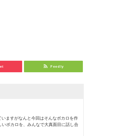
et
Feedly
せていますがなんと今回はそんなボカロを作
しいボカロを、みんなで大真面目に話し合