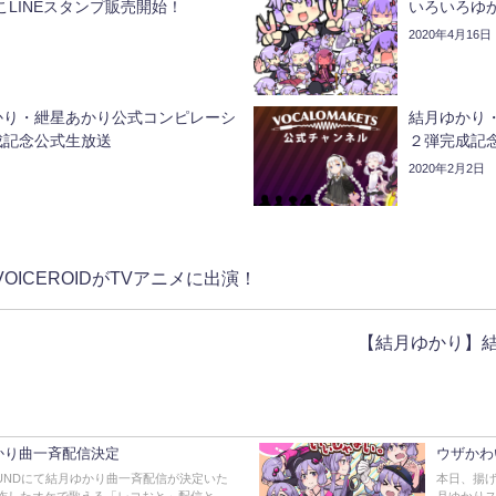
こLINEスタンプ販売開始！
いろいろゆか
2020年4月16日
かり・紲星あかり公式コンピレーシ
結月ゆかり
成記念公式生放送
２弾完成記
2020年2月2日
ICEROIDがTVアニメに出演！
【結月ゆかり】結
ゆかり曲一斉配信決定
ウザかわ
YSOUNDにて結月ゆかり曲一斉配信が決定いた
本日、揚げ