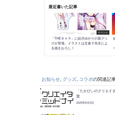
最近書いた記事
イベント
「THEキャラ」に結月ゆかりの新グッ
ズが登場。イラストは文倉十先生によ
る描きおろし！
お知らせ
,
グッズ
,
コラボ
の関連記
「たかぴぃのクリエイタ
賛
2020年6月2日