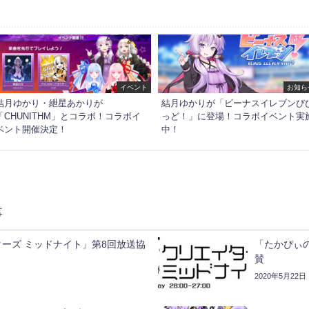
イベント
お知ら
結月ゆかり・紲星あかりが
結月ゆかりが「ビーナスイレブンび
「CHUNITHM」とコラボ！コラボイ
っど！」に登場！コラボイベント実
ベント開催決定！
中！
事
ーズ ミッドナイト」第8回放送協
「たかぴぃ
賛
2020年5月22日