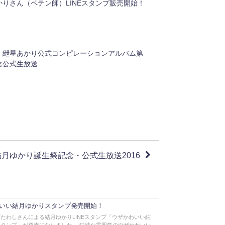
りさん（ペテン師）LINEスタンプ販売開始！
・紲星あかり公式コンピレーションアルバム第
念公式生放送
月ゆかり誕生祭記念・公式生放送2016
いい結月ゆかりスタンプ発売開始！
たわしさんによる結月ゆかりLINEスタンプ「ウザかわいい結