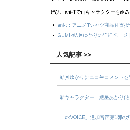
ぜひ、ani-Tで両キャラクターを
ani-t：アニメTシャツ商品化支
GUMI×結月ゆかりの詳細ページ｜
人気記事 >>
結月ゆかりにニコ生コメントを
新キャラクター「紲星あかり(き
「exVOICE」追加音声第1弾