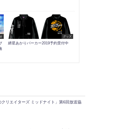
せ
グッズ
び
紲星あかりパーカー2019予約受付中
施
のクリエイターズ ミッドナイト」第6回放送協