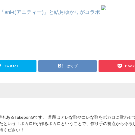
ani-t(アニティー)」と結月ゆかりがコラボ
Twitter
はてブ
Pock
噂もあるTakeponGです。 普段はアレな歌やコレな歌をボカロに歌わ
たという！ボカロPが作るボカロということで、作り手の視点から今欲
待ください！