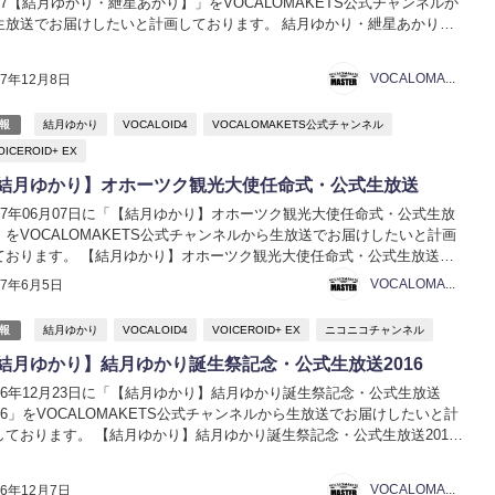
017【結月ゆかり・紲星あかり】」をVOCALOMAKETS公式チャンネルか
生放送でお届けしたいと計画しております。 結月ゆかり・紲星あかり誕
祭記念・公式生放送2017【結月ゆかり・紲星あかり】 ニコニコ生放送
ESH!生放送 結月ゆかり・...
VOCALOMAKETS管理者
17年12月8日
結月ゆかり
VOCALOID4
VOCALOMAKETS公式チャンネル
報
OICEROID+ EX
結月ゆかり】オホーツク観光大使任命式・公式生放送
017年06月07日に「【結月ゆかり】オホーツク観光大使任命式・公式生放
」をVOCALOMAKETS公式チャンネルから生放送でお届けしたいと計画
ております。 【結月ゆかり】オホーツク観光大使任命式・公式生放送
結月ゆかり】オホーツク観光大使任命式・公式生放送 日時：2017年06月
VOCALOMAKETS管理者
17年6月5日
日（水） 17:00～17...
結月ゆかり
VOCALOID4
VOICEROID+ EX
ニコニコチャンネル
報
結月ゆかり】結月ゆかり誕生祭記念・公式生放送2016
016年12月23日に「【結月ゆかり】結月ゆかり誕生祭記念・公式生放送
016」をVOCALOMAKETS公式チャンネルから生放送でお届けしたいと計
しております。 【結月ゆかり】結月ゆかり誕生祭記念・公式生放送2016
結月ゆかり】結月ゆかり誕生祭記念・公式生放送2016 日時：2016年12月
日（金） 19...
VOCALOMAKETS管理者
16年12月7日