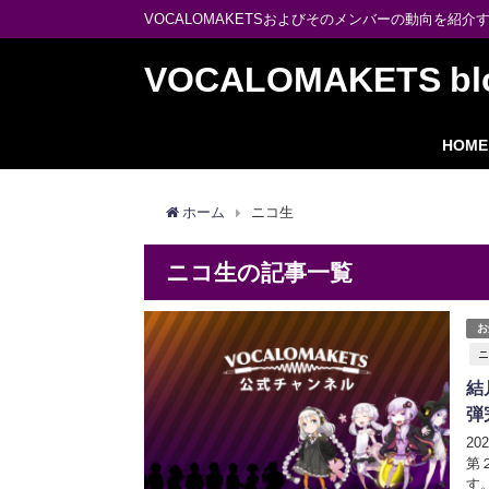
VOCALOMAKETSおよびそのメンバーの動向を紹介
VOCALOMAKETS bl
HOME
ホーム
ニコ生
ニコ生の記事一覧
お
ニ
結
弾
2
第
す