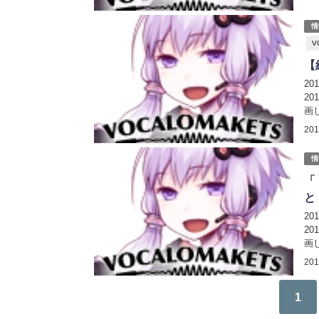
情
V
【
2
2
画
【
20
19
情
「
と
2
2
画
日時
20
1