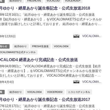
結月ゆかり
FRESHLIVE
VOCALOID
VOICEROID+
報
月ゆかり・紲星あかり誕生祭記念・公式生放送2018
018年12月16日に「結月ゆかり・紲星あかり誕生祭記念・公式生放送
018【結月ゆかり・紲星あかり】」をVOCALOMAKETS公式チャンネルか
生放送でお届けしたいと計画しております。 結月ゆかり・紲星あかり誕
祭記念・公式生放送2017【結月ゆかり・紲星あかり】 日時：2018年12月
日（日） 19:00～...
VOCALOMAKETS管理者
18年12月6日
結月ゆかり
FRESH!生放送
VOCALOID4
知らせ
OCALOMAKETS公式チャンネル
OCALOID4 紲星あかり完成記念・公式生放送
018年04月08日に「VOCALOID4 紲星あかり完成記念・公式生放送【結月
かり・紲星あかり】」をVOCALOMAKETS公式チャンネルから生放送で
届けしたいと計画しております。 VOCALOID4 紲星あかり完成記念・公
生放送【結月ゆかり・紲星あかり】 ニコニコ生放送 FRESH!生放送
VOCALOMAKETS管理者
18年4月4日
CALOID...
結月ゆかり
VOCALOID4
VOICEROID2
ニコニコチャンネル
報
月ゆかり・紲星あかり誕生祭記念・公式生放送2017
017年12月17日に「結月ゆかり・紲星あかり誕生祭記念・公式生放送