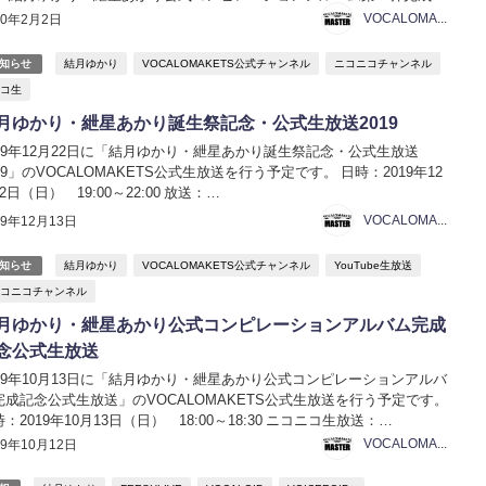
公式生放送【結月ゆかり・紲星あかり】 日時：2020年2月3日（月）
VOCALOMAKETS管理者
20年2月2日
:00～20:00 ニコニコ生...
結月ゆかり
VOCALOMAKETS公式チャンネル
ニコニコチャンネル
知らせ
コ生
月ゆかり・紲星あかり誕生祭記念・公式生放送2019
019年12月22日に「結月ゆかり・紲星あかり誕生祭記念・公式生放送
19」のVOCALOMAKETS公式生放送を行う予定です。 日時：2019年12
2日（日） 19:00～22:00 放送：
ps://live2.nicovideo.jp/watch/lv323349386 ハッシュタグ：#vocalom...
VOCALOMAKETS管理者
19年12月13日
結月ゆかり
VOCALOMAKETS公式チャンネル
YouTube生放送
知らせ
コニコチャンネル
月ゆかり・紲星あかり公式コンピレーションアルバム完成
念公式生放送
019年10月13日に「結月ゆかり・紲星あかり公式コンピレーションアルバ
完成記念公式生放送」のVOCALOMAKETS公式生放送を行う予定です。
：2019年10月13日（日） 18:00～18:30 ニコニコ生放送：
p://live.nicovideo.jp/watch/lv322398822 YouT...
VOCALOMAKETS管理者
19年10月12日