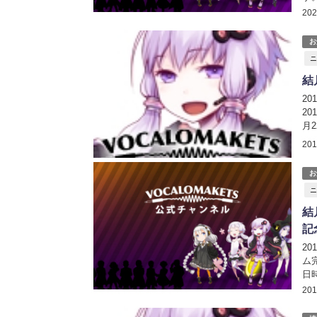
念
20
19
お
ニ
結
2
20
月2
htt
20
お
ニ
結
記
2
ム
日時
htt
20