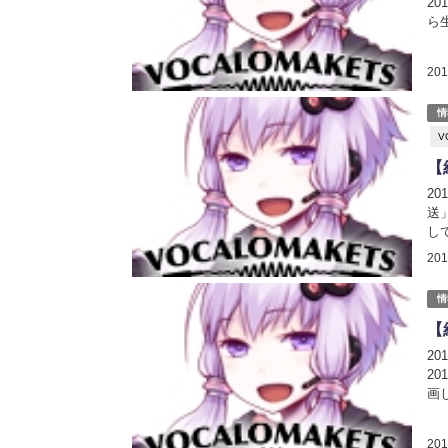
2
ら
生
FR
20
情
V
【
2
送
し
【
20
07
情
【
2
2
画
【
23
20