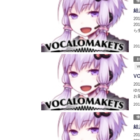
情
結
2
2
ら
生
16
20
お
V
V
2
ゆ
お
式
20
VO
情
結
2