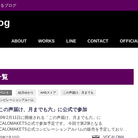
するブログ
og
ABOUT
WORKS
LINE
CONTACT
OFFICIA
一覧
結月ゆかり
AHSストア
この声届け、月までも
ベント
ンピレーションアルバム
この声届け、月までも六」に公式で参加
020年2月11日に開催される「この声届け、月までも六」に
OCALOMAKETS公式で参加予定です。 今回で第2弾となる
OCALOMAKETS公式コンピレーションアルバムの販売を予定しておりま
 星月の詩 II - ホシツキノウタ - 11名のボカロPが奏でる、 結月ゆかり・
VOCALOMAKETS管理者
20年2月10日