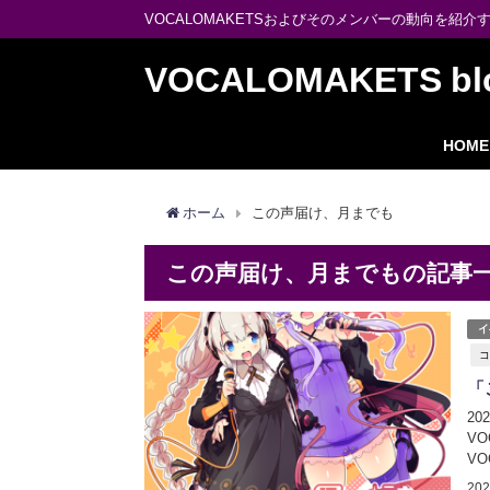
VOCALOMAKETSおよびそのメンバーの動向を紹介
VOCALOMAKETS bl
HOME
ホーム
この声届け、月までも
この声届け、月までもの記事
イ
コ
「
2
V
V
す。
20